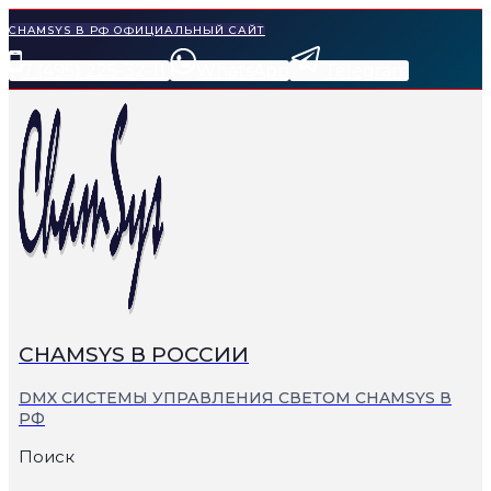
Перейти
CHAMSYS В РФ ОФИЦИАЛЬНЫЙ САЙТ
к
7 (495) 225-32-11
WhatsApp
Telegram
содержимому
СHAMSYS В РОССИИ
DMX СИСТЕМЫ УПРАВЛЕНИЯ СВЕТОМ CHAMSYS В
РФ
Поиск