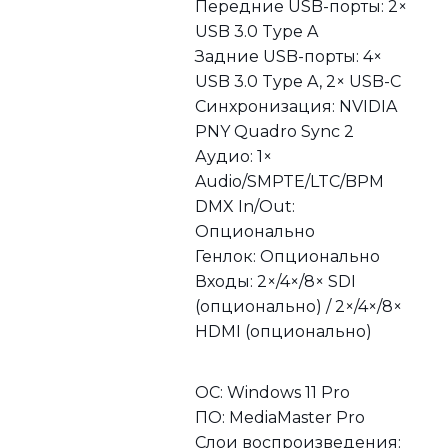
Передние USB-порты: 2×
USB 3.0 Type A
Задние USB-порты: 4×
USB 3.0 Type A, 2× USB-C
Синхронизация: NVIDIA
PNY Quadro Sync 2
Аудио: 1×
Audio/SMPTE/LTC/BPM
DMX In/Out:
Опционально
Генлок: Опционально
Входы: 2×/4×/8× SDI
(опционально) / 2×/4×/8×
HDMI (опционально)
ОС: Windows 11 Pro
ПО: MediaMaster Pro
Слои воспроизведения: