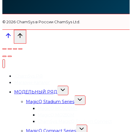
© 2026 СhamSys в России ChamSys Ltd.
ChamSys РФ
Магазин-Каталог
ПЕРЕКЛЮЧИТЬ
МОДЕЛЬНЫЙ РЯД
ДОЧЕРНЕЕ
МЕНЮ
ПЕРЕКЛЮЧИТЬ
MagicQ Stadium Series
ДОЧЕРНЕЕ
МЕНЮ
MagicQ MQ500M+
MagicQ MQ250M
СhamSys MagicQ Stadium Connect
ПЕРЕКЛЮЧИТЬ
MagicQ Compact Series
ДОЧЕРНЕЕ