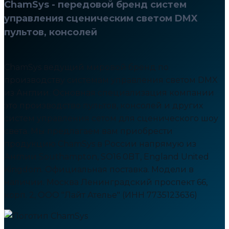
ChamSys - передовой бренд систем
управления сценическим светом DMX
пультов, консолей
ChamSys ведущий мировой бренд по
производству системам управления светом DMX
из Англии. Основная специализация компании
это производство пультов, консолей и других
систем управления сетом для сценического шоу
света. Мы предлагаем вам приобрести
продукцию ChamSys в России напрямую из
Англии Southampton, SO16 0BT, England United
Kingdom. Официальная поставка. Модели в
наличии. Москва Ленинградский проспект 66,
корп. 2, ООО "Лайт Ателье" (ИНН 7735123636)