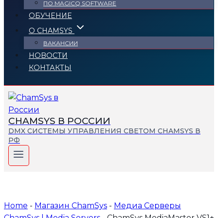
ПО MAGICQ SOFTWARE
ОБУЧЕНИЕ
О CHAMSYS
ВАКАНСИИ
НОВОСТИ
КОНТАКТЫ
СHAMSYS В РОССИИ
DMX СИСТЕМЫ УПРАВЛЕНИЯ СВЕТОМ CHAMSYS В
РФ
Home
-
Магазин СhamSys
-
Медиа Серверы
ChamSys | Media Servers
-
ChamSys MediaMaster VS1+