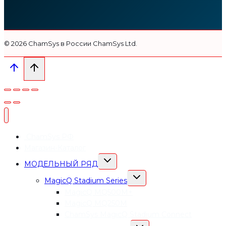
© 2026 СhamSys в России ChamSys Ltd.
ChamSys РФ
Магазин-Каталог
ПЕРЕКЛЮЧИТЬ
МОДЕЛЬНЫЙ РЯД
ДОЧЕРНЕЕ
МЕНЮ
ПЕРЕКЛЮЧИТЬ
MagicQ Stadium Series
ДОЧЕРНЕЕ
МЕНЮ
MagicQ MQ500M+
MagicQ MQ250M
СhamSys MagicQ Stadium Connect
ПЕРЕКЛЮЧИТЬ