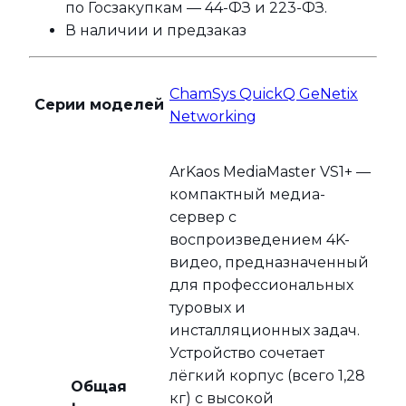
по Госзакупкам — 44-ФЗ и 223-ФЗ.
В наличии и предзаказ
ChamSys QuickQ GeNetix
Серии моделей
Networking
ArKaos MediaMaster VS1+ —
компактный медиа-
сервер с
воспроизведением 4K-
видео, предназначенный
для профессиональных
туровых и
инсталляционных задач.
Устройство сочетает
лёгкий корпус (всего 1,28
Общая
кг) с высокой