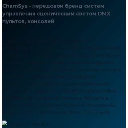
ChamSys - передовой бренд систем
управления сценическим светом DMX
пультов, консолей
ChamSys ведущий мировой бренд по
производству системам управления светом DMX
из Англии. Основная специализация компании
это производство пультов, консолей и других
систем управления сетом для сценического шоу
света. Мы предлагаем вам приобрести
продукцию ChamSys в России напрямую из
Англии Southampton, SO16 0BT, England United
Kingdom. Официальная поставка. Модели в
наличии. Москва Ленинградский проспект 66,
корп. 2, ООО "Лайт Ателье" (ИНН 7735123636)