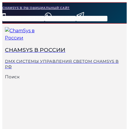
Перейти
CHAMSYS В РФ ОФИЦИАЛЬНЫЙ САЙТ
к
7 (495) 225-32-11
WhatsApp
Telegram
содержимому
СHAMSYS В РОССИИ
DMX СИСТЕМЫ УПРАВЛЕНИЯ СВЕТОМ CHAMSYS В
РФ
Поиск