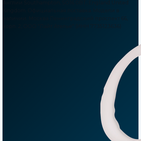
Англии Southampton, SO16 0BT, England United
Kingdom. Официальная поставка. Модели в
наличии. Москва Ленинградский проспект 66,
корп. 2, ООО "Лайт Ателье" (ИНН 7735123636)