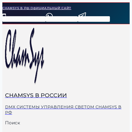
Перейти
CHAMSYS В РФ ОФИЦИАЛЬНЫЙ САЙТ
к
7 (495) 225-32-11
WhatsApp
Telegram
содержимому
СHAMSYS В РОССИИ
DMX СИСТЕМЫ УПРАВЛЕНИЯ СВЕТОМ CHAMSYS В
РФ
Поиск