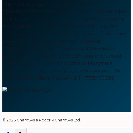
ChamSys ведущий мировой бренд по
производству системам управления светом DMX
из Англии. Основная специализация компании
это производство пультов, консолей и других
систем управления сетом для сценического шоу
света. Мы предлагаем вам приобрести
продукцию ChamSys в России напрямую из
Англии Southampton, SO16 0BT, England United
Kingdom. Официальная поставка. Модели в
наличии. Москва Ленинградский проспект 66,
корп. 2, ООО "Лайт Ателье" (ИНН 7735123636)
© 2026 СhamSys в России ChamSys Ltd.