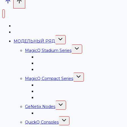
ChamSys РФ
Магазин-Каталог
ПЕРЕКЛЮЧИТЬ
МОДЕЛЬНЫЙ РЯД
ДОЧЕРНЕЕ
МЕНЮ
ПЕРЕКЛЮЧИТЬ
MagicQ Stadium Series
ДОЧЕРНЕЕ
МЕНЮ
MagicQ MQ500M+
MagicQ MQ250M
СhamSys MagicQ Stadium Connect
ПЕРЕКЛЮЧИТЬ
MagicQ Compact Series
ДОЧЕРНЕЕ
МЕНЮ
СhamSys MagicQ MQ70 Compact Console
СhamSys MagicQ MQ50 Compact Console
СhamSys MagicQ Compact Mini Connect
ПЕРЕКЛЮЧИТЬ
GeNetix Nodes
ДОЧЕРНЕЕ
МЕНЮ
СhamSys GeNetix GN10 Сетевой узел
ПЕРЕКЛЮЧИТЬ
QuickQ Consoles
ДОЧЕРНЕЕ