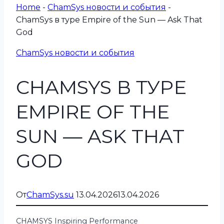
Home
-
СhamSys новости и события
-
ChamSys в туре Empire of the Sun — Ask That
God
СhamSys новости и события
CHAMSYS В ТУРЕ
EMPIRE OF THE
SUN — ASK THAT
GOD
От
ChamSys.su
13.04.2026
13.04.2026
CHAMSYS Inspiring Performance