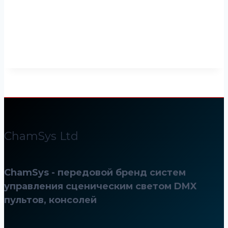
ChamSys Ltd
ChamSys - передовой бренд систем
управления сценическим светом DMX
пультов, консолей