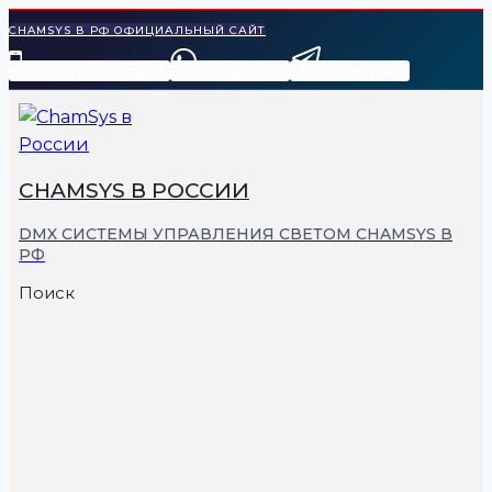
Перейти
CHAMSYS В РФ ОФИЦИАЛЬНЫЙ САЙТ
к
7 (495) 225-32-11
WhatsApp
Telegram
содержимому
СHAMSYS В РОССИИ
DMX СИСТЕМЫ УПРАВЛЕНИЯ СВЕТОМ CHAMSYS В
РФ
Поиск