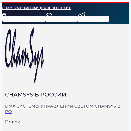
Перейти
CHAMSYS В РФ ОФИЦИАЛЬНЫЙ САЙТ
к
7 (495) 225-32-11
WhatsApp
Telegram
содержимому
СHAMSYS В РОССИИ
DMX СИСТЕМЫ УПРАВЛЕНИЯ СВЕТОМ CHAMSYS В
РФ
Поиск