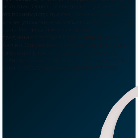
из Англии. Основная специализация компании
это производство пультов, консолей и других
систем управления сетом для сценического шоу
света. Мы предлагаем вам приобрести
продукцию ChamSys в России напрямую из
Англии Southampton, SO16 0BT, England United
Kingdom. Официальная поставка. Модели в
наличии. Москва Ленинградский проспект 66,
корп. 2, ООО "Лайт Ателье" (ИНН 7735123636)