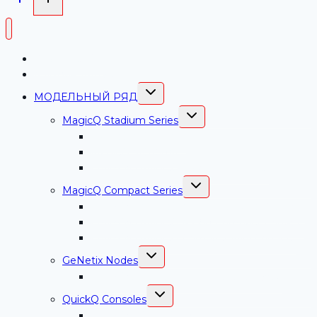
ChamSys РФ
Магазин-Каталог
ПЕРЕКЛЮЧИТЬ
МОДЕЛЬНЫЙ РЯД
ДОЧЕРНЕЕ
МЕНЮ
ПЕРЕКЛЮЧИТЬ
MagicQ Stadium Series
ДОЧЕРНЕЕ
МЕНЮ
MagicQ MQ500M+
MagicQ MQ250M
СhamSys MagicQ Stadium Connect
ПЕРЕКЛЮЧИТЬ
MagicQ Compact Series
ДОЧЕРНЕЕ
МЕНЮ
СhamSys MagicQ MQ70 Compact Console
СhamSys MagicQ MQ50 Compact Console
СhamSys MagicQ Compact Mini Connect
ПЕРЕКЛЮЧИТЬ
GeNetix Nodes
ДОЧЕРНЕЕ
МЕНЮ
СhamSys GeNetix GN10 Сетевой узел
ПЕРЕКЛЮЧИТЬ
QuickQ Consoles
ДОЧЕРНЕЕ
МЕНЮ
ChamSys QuickQ 30