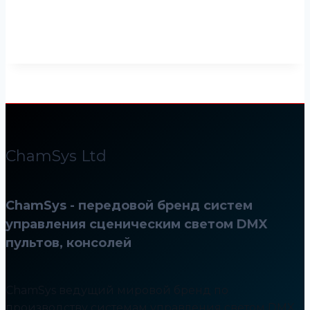
ChamSys Ltd
ChamSys - передовой бренд систем
управления сценическим светом DMX
пультов, консолей
ChamSys ведущий мировой бренд по
производству системам управления светом DMX