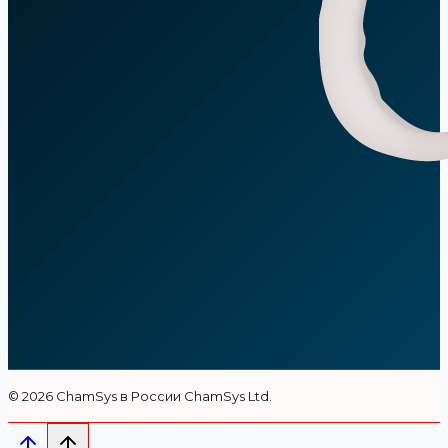
© 2026 СhamSys в России ChamSys Ltd.