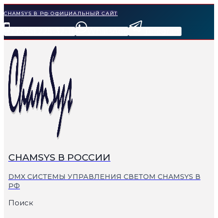
Перейти
CHAMSYS В РФ ОФИЦИАЛЬНЫЙ САЙТ
к
7 (495) 225-32-11
WhatsApp
Telegram
содержимому
СHAMSYS В РОССИИ
DMX СИСТЕМЫ УПРАВЛЕНИЯ СВЕТОМ CHAMSYS В
РФ
Поиск