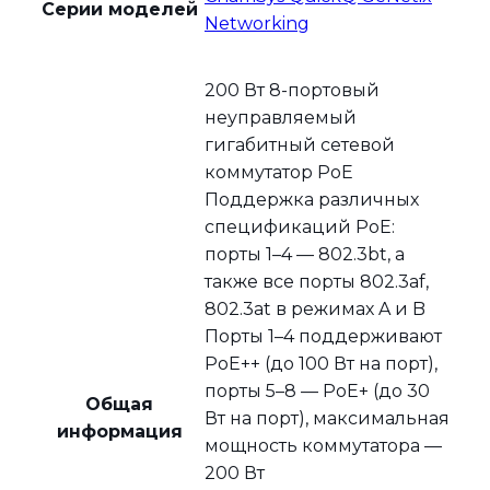
Серии моделей
Networking
200 Вт 8-портовый
неуправляемый
гигабитный сетевой
коммутатор PoE
Поддержка различных
спецификаций PoE:
порты 1–4 — 802.3bt, а
также все порты 802.3af,
802.3at в режимах A и B
Порты 1–4 поддерживают
PoE++ (до 100 Вт на порт),
порты 5–8 — PoE+ (до 30
Общая
Вт на порт), максимальная
информация
мощность коммутатора —
200 Вт