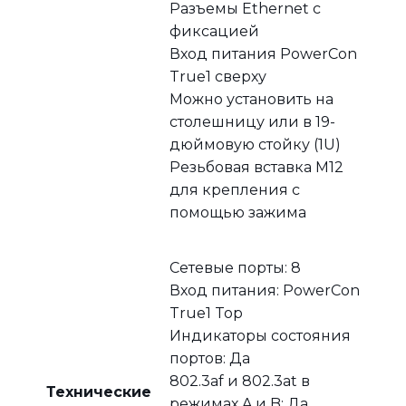
Разъемы Ethernet с
фиксацией
Вход питания PowerCon
True1 сверху
Можно установить на
столешницу или в 19-
дюймовую стойку (1U)
Резьбовая вставка M12
для крепления с
помощью зажима
Сетевые порты: 8
Вход питания: PowerCon
True1 Top
Индикаторы состояния
портов: Да
802.3af и 802.3at в
Технические
режимах A и B: Да