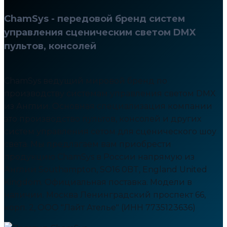
ChamSys - передовой бренд систем
управления сценическим светом DMX
пультов, консолей
ChamSys ведущий мировой бренд по
производству системам управления светом DMX
из Англии. Основная специализация компании
это производство пультов, консолей и других
систем управления сетом для сценического шоу
света. Мы предлагаем вам приобрести
продукцию ChamSys в России напрямую из
Англии Southampton, SO16 0BT, England United
Kingdom. Официальная поставка. Модели в
наличии. Москва Ленинградский проспект 66,
корп. 2, ООО "Лайт Ателье" (ИНН 7735123636)