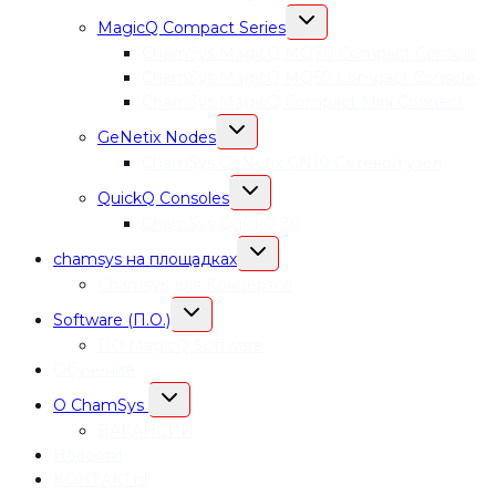
ПЕРЕКЛЮЧИТЬ
MagicQ Compact Series
ДОЧЕРНЕЕ
МЕНЮ
СhamSys MagicQ MQ70 Compact Console
СhamSys MagicQ MQ50 Compact Console
СhamSys MagicQ Compact Mini Connect
ПЕРЕКЛЮЧИТЬ
GeNetix Nodes
ДОЧЕРНЕЕ
МЕНЮ
СhamSys GeNetix GN10 Сетевой узел
ПЕРЕКЛЮЧИТЬ
QuickQ Consoles
ДОЧЕРНЕЕ
МЕНЮ
ChamSys QuickQ 30
ПЕРЕКЛЮЧИТЬ
chamsys на площадках
ДОЧЕРНЕЕ
МЕНЮ
Chamsys для Концертов
ПЕРЕКЛЮЧИТЬ
Software (П.О.)
ДОЧЕРНЕЕ
МЕНЮ
ПО MagicQ Software
Обучение
ПЕРЕКЛЮЧИТЬ
О ChamSys
ДОЧЕРНЕЕ
МЕНЮ
ВАКАНСИИ
Новости
КОНТАКТЫ